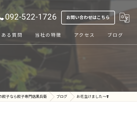
092-522-1726
お問い合わせはこちら
くある質問
当社の特徴
アクセス
ブログ
テイクアウト
ランチ
通販
の餃子なら餃子専門店黒兵衛
ブログ
お花生けました〜❣️
イベント
手作り