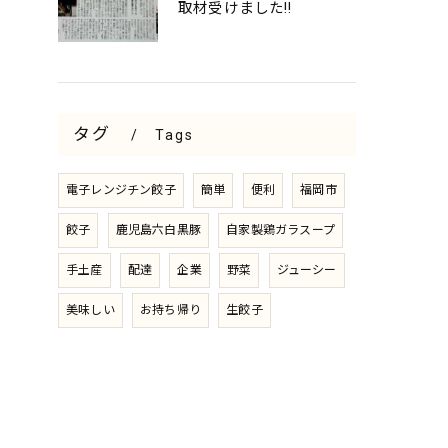
取材受けました‼️
タグ
Tags
電子レンジチン餃子
簡単
便利
福岡市
餃子
鹿児島六白黒豚
自家製鶏ガラスープ
手土産
配達
企業
野菜
ジューシー
美味しい
お持ち帰り
生餃子