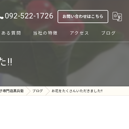
092-522-1726
お問い合わせはこちら
くある質問
当社の特徴
アクセス
ブログ
テイクアウト
‼️
ランチ
通販
子専門店黒兵衛
ブログ
お花をたくさんいただきました‼️
イベント
手作り